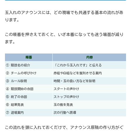
玉入れのアナウンスには、どの現場でも共通する基本の流れがあ
ります。
この順番を押さえておくと、いざ本番になっても迷う場面が減り
ます。
順番
内容
① 競技名の紹介
「これから玉入れです」と伝える
② チームの呼びかけ
赤組や白組などを整列させる案内
③ ルール説明
時間・玉の扱い方などを説明
④ 競技開始の合図
スタートの声かけ
⑤ 終了の合図
ストップの声かけ
⑥ 結果発表
玉の数を発表
⑦ 退場案内
次の行動へ誘導
この流れを頭に入れておくだけで、アナウンス原稿の作り方がぐ