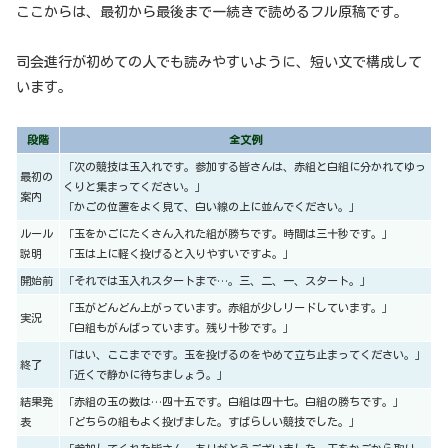
ここからは、最初から最後まで一続きで読めるフル原稿です。
司会進行が初めての人でも読みやすいように、短い文で構成して
います。
段階
全文例
「次の競技は玉入れです。参加する皆さんは、赤組と白組に分かれてゆっ
最初の
くりと集まってください。」
案内
「かごの位置をよく見て、白い線の上に並んでください。」
ルール
「玉をかごにたくさん入れた組が勝ちです。時間は三十秒です。」
説明
「玉は上に軽く投げると入りやすいですよ。」
開始前
「それでは玉入れスタートまで…。三、二、一、スタート。」
「玉がどんどん上がっています。赤組が少しリードしています。」
実況
「白組もがんばっています。残り十秒です。」
「はい、ここまでです。玉を投げるのをやめて立ち止まってください。」
終了
「近くで静かに待ちましょう。」
結果発
「赤組の玉の数は…四十五です。白組は四十七。白組の勝ちです。」
表
「どちらの組もよく投げました。すばらしい競技でした。」