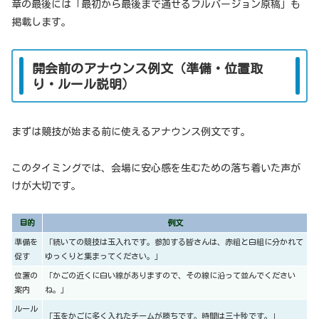
章の最後には「最初から最後まで通せるフルバージョン原稿」も
掲載します。
開会前のアナウンス例文（準備・位置取
り・ルール説明）
まずは競技が始まる前に使えるアナウンス例文です。
このタイミングでは、会場に安心感を生むための落ち着いた声が
けが大切です。
目的
例文
準備を
「続いての競技は玉入れです。参加する皆さんは、赤組と白組に分かれて
促す
ゆっくりと集まってください。」
位置の
「かごの近くに白い線がありますので、その線に沿って並んでください
案内
ね。」
ルール
「玉をかごに多く入れたチームが勝ちです。時間は三十秒です。」