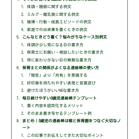
体調・睡眠に関する例文
ミルク・離乳食に関する例文
機嫌・行動・成長エピソードの例文
家庭での出来事を書くときの例文
こんなときどう書く？悩みがちなケース別例文
体調が少し気になる日の書き方
保育士にお願い・相談したいときの書き方
特に変わりがない日の無難な書き方
保育士との関係がよくなる連絡帳の使い方
「報告」より「共有」を意識する
好印象を持たれやすい表現と言葉選び
避けたほうがいいNGな書き方
毎日続けやすい0歳児連絡帳テンプレート
書く内容を固定化するメリット
そのまま書き写せるテンプレート例
まとめ｜0歳児の連絡帳は親と保育園をつなぐ大切なノ
ート
この記事でお伝えしてきた大切なポイント