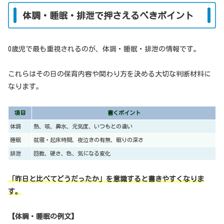
体調・睡眠・排泄で押さえるべきポイント
0歳児で最も重視されるのが、体調・睡眠・排泄の情報です。
これらはその日の保育内容や関わり方を決める大切な判断材料に
なります。
項目
書くポイント
体調
熱、咳、鼻水、元気度、いつもとの違い
睡眠
就寝・起床時間、夜泣きの有無、眠りの深さ
排泄
回数、硬さ、色、気になる変化
「昨日と比べてどうだったか」を意識すると書きやすくなりま
す。
【体調・睡眠の例文】