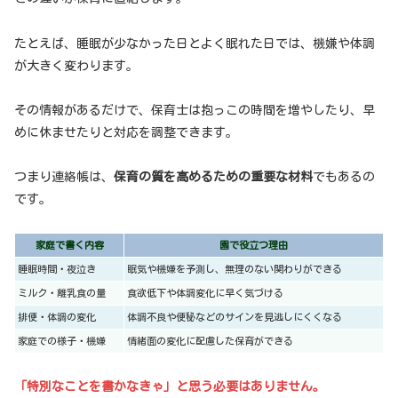
たとえば、睡眠が少なかった日とよく眠れた日では、機嫌や体調
が大きく変わります。
その情報があるだけで、保育士は抱っこの時間を増やしたり、早
めに休ませたりと対応を調整できます。
つまり連絡帳は、
保育の質を高めるための重要な材料
でもあるの
です。
家庭で書く内容
園で役立つ理由
睡眠時間・夜泣き
眠気や機嫌を予測し、無理のない関わりができる
ミルク・離乳食の量
食欲低下や体調変化に早く気づける
排便・体調の変化
体調不良や便秘などのサインを見逃しにくくなる
家庭での様子・機嫌
情緒面の変化に配慮した保育ができる
「特別なことを書かなきゃ」と思う必要はありません。