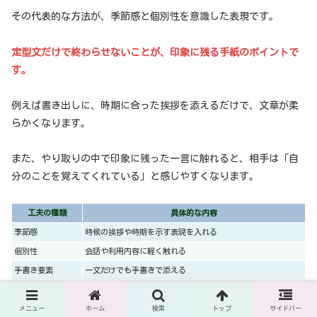
その代表的な方法が、季節感と個別性を意識した表現です。
定型文だけで終わらせないことが、印象に残る手紙のポイントで
す。
例えば書き出しに、時期に合った挨拶を添えるだけで、文章が柔
らかくなります。
また、やり取りの中で印象に残った一言に触れると、相手は「自
分のことを覚えてくれている」と感じやすくなります。
工夫の種類
具体的な内容
季節感
時候の挨拶や時期を示す表現を入れる
個別性
会話や利用内容に軽く触れる
手書き要素
一文だけでも手書きで添える
すべてを盛り込む必要はありません。
メニュー
ホーム
検索
トップ
サイドバー