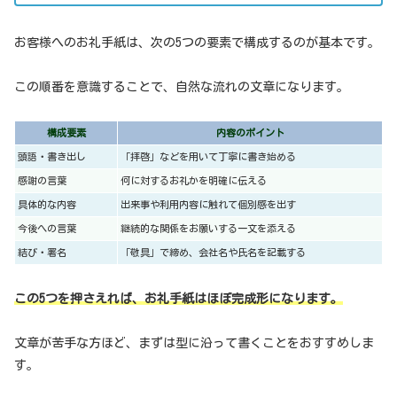
お客様へのお礼手紙は、次の5つの要素で構成するのが基本です。
この順番を意識することで、自然な流れの文章になります。
構成要素
内容のポイント
頭語・書き出し
「拝啓」などを用いて丁寧に書き始める
感謝の言葉
何に対するお礼かを明確に伝える
具体的な内容
出来事や利用内容に触れて個別感を出す
今後への言葉
継続的な関係をお願いする一文を添える
結び・署名
「敬具」で締め、会社名や氏名を記載する
この5つを押さえれば、お礼手紙はほぼ完成形になります。
文章が苦手な方ほど、まずは型に沿って書くことをおすすめしま
す。