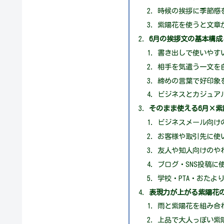
時候の挨拶に季節感
紫陽花を使うと文章
6月の挨拶文の基本構成
書き出しで使いやす
相手を気遣う一文を
締めの言葉で好印象
ビジネスとカジュア
そのまま使える6月×紫
ビジネスメール向け
お客様や取引先に使
友人や知人向けのや
ブログ・SNS投稿に
学校・PTA・おたよ
表現力が上がる紫陽花
雨と紫陽花を組み合
上品で大人っぽい紫