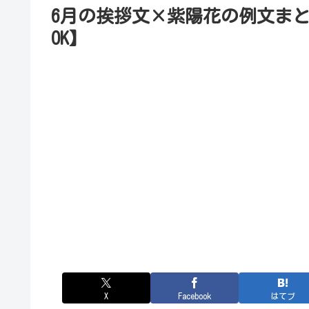
6月の挨拶文×紫陽花の例文ま
OK】
X
Facebook
はてブ