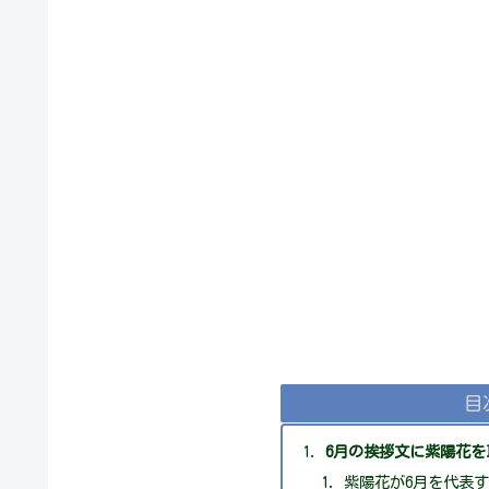
目
6月の挨拶文に紫陽花
紫陽花が6月を代表