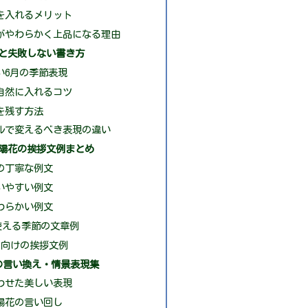
を入れるメリット
がやわらかく上品になる理由
と失敗しない書き方
い6月の季節表現
自然に入れるコツ
を残す方法
ルで変えるべき表現の違い
陽花の挨拶文例まとめ
の丁寧な例文
いやすい例文
わらかい例文
使える季節の文章例
り向けの挨拶文例
の言い換え・情景表現集
わせた美しい表現
陽花の言い回し