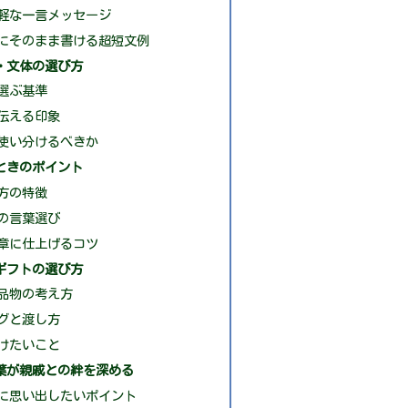
軽な一言メッセージ
にそのまま書ける超短文例
・文体の選び方
選ぶ基準
伝える印象
使い分けるべきか
ときのポイント
方の特徴
の言葉選び
章に仕上げるコツ
ギフトの選び方
品物の考え方
グと渡し方
けたいこと
葉が親戚との絆を深める
に思い出したいポイント