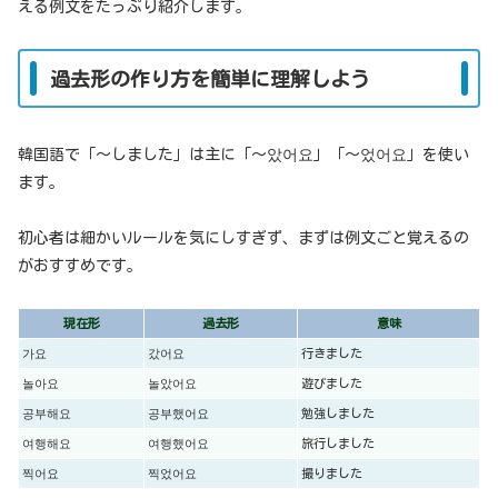
える例文をたっぷり紹介します。
過去形の作り方を簡単に理解しよう
韓国語で「〜しました」は主に「〜았어요」「〜었어요」を使い
ます。
初心者は細かいルールを気にしすぎず、まずは例文ごと覚えるの
がおすすめです。
現在形
過去形
意味
가요
갔어요
行きました
놀아요
놀았어요
遊びました
공부해요
공부했어요
勉強しました
여행해요
여행했어요
旅行しました
찍어요
찍었어요
撮りました