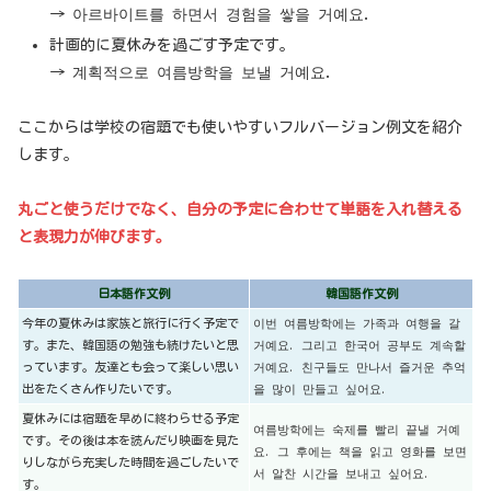
→ 아르바이트를 하면서 경험을 쌓을 거예요.
計画的に夏休みを過ごす予定です。
→ 계획적으로 여름방학을 보낼 거예요.
ここからは学校の宿題でも使いやすいフルバージョン例文を紹介
します。
丸ごと使うだけでなく、自分の予定に合わせて単語を入れ替える
と表現力が伸びます。
日本語作文例
韓国語作文例
今年の夏休みは家族と旅行に行く予定で
이번 여름방학에는 가족과 여행을 갈
す。また、韓国語の勉強も続けたいと思
거예요. 그리고 한국어 공부도 계속할
っています。友達とも会って楽しい思い
거예요. 친구들도 만나서 즐거운 추억
出をたくさん作りたいです。
을 많이 만들고 싶어요.
夏休みには宿題を早めに終わらせる予定
여름방학에는 숙제를 빨리 끝낼 거예
です。その後は本を読んだり映画を見た
요. 그 후에는 책을 읽고 영화를 보면
りしながら充実した時間を過ごしたいで
서 알찬 시간을 보내고 싶어요.
す。