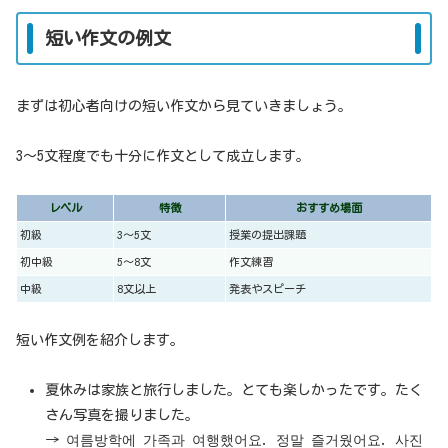
短い作文の例文
まずは初心者向けの短い作文から見ていきましょう。
3〜5文程度でも十分に作文として成立します。
レベル
特徴
おすすめ場面
初級
3〜5文
授業の提出課題
初中級
5〜8文
作文練習
中級
8文以上
発表やスピーチ
短い作文例を紹介します。
夏休みは家族と旅行しました。とても楽しかったです。たく
さん写真を撮りました。
→ 여름방학에 가족과 여행했어요. 정말 즐거웠어요. 사진