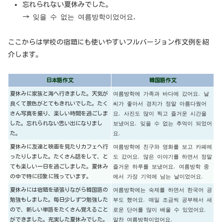
忘れられない夏休みでした。
→ 잊을 수 없는 여름방학이었어요.
ここからは学校の宿題にも使いやすいフルバージョン作文例を紹
介します。
日本語作文
韓国語作文
夏休みに家族と海へ行きました。天気が
여름방학에 가족과 바다에 갔어요. 날
良くて景色がとてもきれいでした。たく
씨가 좋아서 경치가 정말 아름다웠어
さん写真を撮り、楽しい時間を過ごしま
요. 사진도 많이 찍고 즐거운 시간을
した。忘れられない思い出になりまし
보냈어요. 잊을 수 없는 추억이 되었어
た。
요.
夏休みに友達と映画を見たりカフェへ行
여름방학에 친구와 영화를 보고 카페에
ったりしました。たくさん話をして、と
도 갔어요. 많은 이야기를 하면서 정말
ても楽しい一日を過ごしました。夏休み
즐거운 하루를 보냈어요. 여름방학 중
の中で特に印象に残っています。
에서 가장 기억에 남는 날이었어요.
夏休みには宿題を頑張りながら韓国語の
여름방학에는 숙제를 하면서 한국어 공
勉強もしました。毎日少しずつ勉強した
부도 했어요. 매일 조금씩 공부해서 새
ので、新しい単語をたくさん覚えること
로운 단어를 많이 배울 수 있었어요.
ができました。充実した夏休みでした。
알찬 여름방학이었어요.