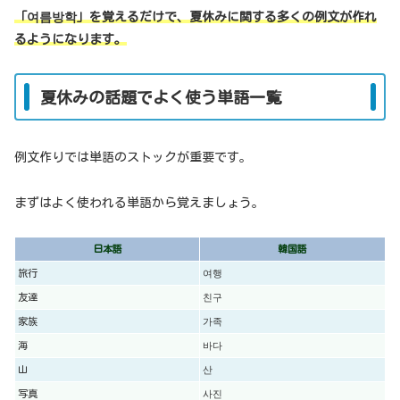
「여름방학」を覚えるだけで、夏休みに関する多くの例文が作れ
るようになります。
夏休みの話題でよく使う単語一覧
例文作りでは単語のストックが重要です。
まずはよく使われる単語から覚えましょう。
日本語
韓国語
旅行
여행
友達
친구
家族
가족
海
바다
山
산
写真
사진