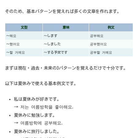
そのため、基本パターンを覚えれば多くの文章を作れます。
文型
意味
例文
〜해요
〜します
공부해요
〜했어요
〜しました
공부했어요
〜할 거예요
〜する予定です
공부할 거예요
まずは現在・過去・未来の3パターンを覚えるだけで十分です。
以下は夏休みで使える基本例文です。
私は夏休みが好きです。
→ 저는 여름방학을 좋아해요.
夏休みに勉強します。
→ 여름방학에 공부해요.
夏休みに旅行しました。