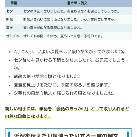
季語
書き出し例文
七夕
七夕の季節になりましたね。お変わりなくお過ごしでしょうか。
朝顔
朝顔がきれいに咲く頃となりました。いかがお過ごしですか。
夏空
青い夏空が広がる季節になりましたね。
蝉しぐれ
蝉しぐれが聞こえ始め、夏らしさを感じる毎日です。
7月に入り、いよいよ夏らしい景色が広がってきましたね。
七夕飾りを見かける季節となりましたが、お元気でしょう
か。
朝顔の便りが届く頃となりました。
夏空を見上げるたびに、季節の移ろいを感じます。
夕暮れの風が心地よく感じられる頃となりましたね。
親しい相手には、季語を「会話のきっかけ」として取り入れると
自然な印象になります。
近況を伝えたり気遣ったりする一言の例文