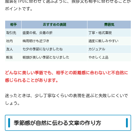
服装をTPOに合わせて選ぶように、挨拶文も相手に合わせることが
ポイントです。
相手
おすすめの表現
雰囲気
取引先
盛夏の候、炎暑の折
丁寧・格式重視
社内
梅雨明けも近づき
適度に親しみやすい
友人
七夕の季節になりましたね
カジュアル
親族
朝顔が美しい季節となりました
やさしく上品
どんなに美しい季語でも、相手との距離感に合わないと不自然に
感じられることがあります。
迷ったときは、少し丁寧なくらいの表現を選ぶと失敗しにくいで
しょう。
季節感が自然に伝わる文章の作り方