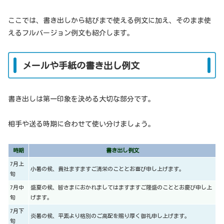
ここでは、書き出しから結びまで使える例文に加え、そのまま使
えるフルバージョン例文も紹介します。
メールや手紙の書き出し例文
書き出しは第一印象を決める大切な部分です。
相手や送る時期に合わせて使い分けましょう。
時期
書き出し例文
7月上
小暑の候、貴社ますますご清栄のこととお喜び申し上げます。
旬
7月中
盛夏の候、皆さまにおかれましてはますますご隆盛のこととお慶び申し上
旬
げます。
7月下
炎暑の候、平素より格別のご高配を賜り厚く御礼申し上げます。
旬