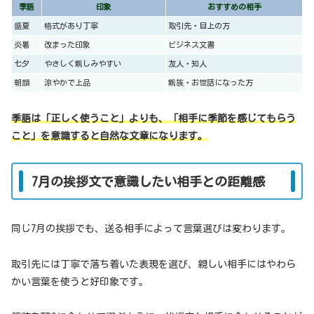
季語
印象
おすすめの相手
盛夏
格式があり丁寧
取引先・目上の方
炎暑
改まった印象
ビジネス文書
七夕
やさしく親しみやすい
友人・知人
朝顔
涼やかで上品
親族・お世話になった方
季語は「正しく使うこと」よりも、「相手に季節を感じてもらう
こと」を意識すると自然な文章になります。
7月の挨拶文で意識したい相手との距離感
同じ7月の挨拶でも、送る相手によって言葉選びは変わります。
取引先には丁寧で落ち着いた表現を選び、親しい相手にはやわら
かい言葉を使うと好印象です。