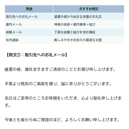
用途
おすすめ例文
取引先へのお礼メール
盛夏の候から始まる定番のお礼文
案内メール
時候の挨拶＋案内事項＋結び
依頼メール
丁寧な依頼と結びを含む構成
社内連絡
親しみやすさを加えた簡潔な文面
【例文①：取引先へのお礼メール】
盛夏の候、貴社ますますご清栄のこととお喜び申し上げます。
平素より格別のご高配を賜り、誠にありがとうございます。
先日はご多用のところお時間をいただき、心より御礼申し上げま
す。
今後とも変わらぬご厚誼のほど、よろしくお願い申し上げます。