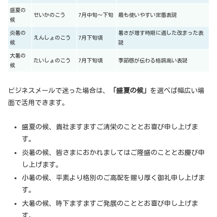
盛夏の
せいかのこう
7月中旬～下旬
最も使いやすい定番表現
候
炎暑の
暑さが増す時期に適した改まった表
えんしょのこう
7月下旬頃
候
現
大暑の
たいしょのこう
7月下旬頃
季節感が伝わる格調高い表現
候
ビジネスメールで迷った場合は、
「盛夏の候」
を選べば幅広い場
面で活用できます。
盛夏の候、貴社ますますご清栄のこととお喜び申し上げま
す。
炎暑の候、皆さまにおかれましてはご隆盛のこととお慶び申
し上げます。
小暑の候、平素より格別のご高配を賜り厚く御礼申し上げま
す。
大暑の候、時下ますますご発展のこととお喜び申し上げま
す。