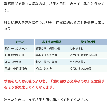
季語選びで最も大切なのは、相手と用途に合っているかどうかで
す。
難しい表現を無理に使うよりも、自然に読めることを優先しまし
ょう。
シーン
おすすめの季語
避けたい例
取引先へのメール
盛夏の候、炎暑の候
七夕ですね
社内のお知らせ
梅雨明けも近づき
格式ばりすぎた漢語調
友人への手紙
七夕、夏空、朝顔
堅すぎる候文
恩師への近況報告
朝顔、夕涼み
くだけすぎた表現
季語をたくさん使うよりも、「誰に届ける文章なのか」を意識す
るほうが失敗しにくくなります。
迷ったときは、まず相手を思い浮かべてみてください。