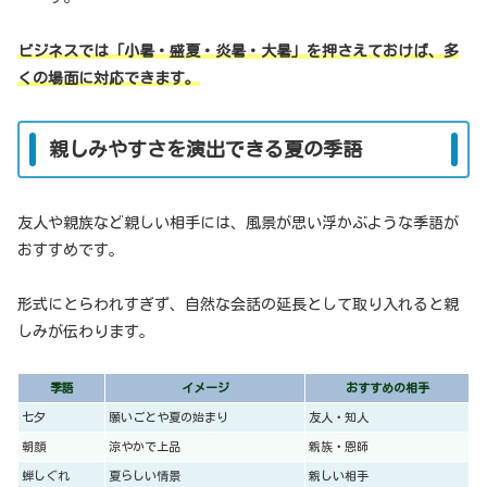
ビジネスでは「小暑・盛夏・炎暑・大暑」を押さえておけば、多
くの場面に対応できます。
親しみやすさを演出できる夏の季語
友人や親族など親しい相手には、風景が思い浮かぶような季語が
おすすめです。
形式にとらわれすぎず、自然な会話の延長として取り入れると親
しみが伝わります。
季語
イメージ
おすすめの相手
七夕
願いごとや夏の始まり
友人・知人
朝顔
涼やかで上品
親族・恩師
蝉しぐれ
夏らしい情景
親しい相手