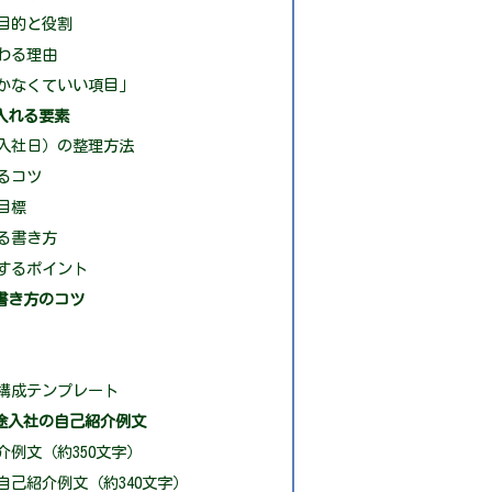
目的と役割
わる理由
かなくていい項目」
入れる要素
入社日）の整理方法
るコツ
目標
る書き方
するポイント
書き方のコツ
る構成テンプレート
途入社の自己紹介例文
例文（約350文字）
自己紹介例文（約340文字）