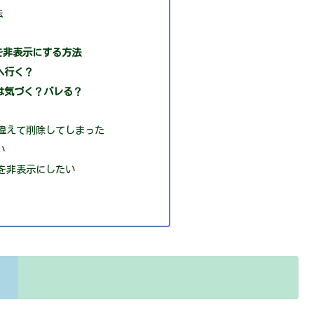
法
を非表示にする方法
へ行く？
は気づく？バレる？
間違えて削除してしまった
い
Mを非表示にしたい