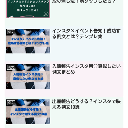
取り消し法！誤タップしたら？
インスタ×イベント告知！成功す
例文
る例文とは？テンプレ集
入籍報告インスタ用♡真似したい
例文
例文まとめ
出産報告どうする？インスタで映
例文
える例文10選