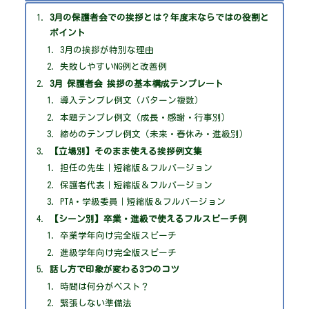
3月の保護者会での挨拶とは？年度末ならではの役割と
ポイント
3月の挨拶が特別な理由
失敗しやすいNG例と改善例
3月 保護者会 挨拶の基本構成テンプレート
導入テンプレ例文（パターン複数）
本題テンプレ例文（成長・感謝・行事別）
締めのテンプレ例文（未来・春休み・進級別）
【立場別】そのまま使える挨拶例文集
担任の先生｜短縮版＆フルバージョン
保護者代表｜短縮版＆フルバージョン
PTA・学級委員｜短縮版＆フルバージョン
【シーン別】卒業・進級で使えるフルスピーチ例
卒業学年向け完全版スピーチ
進級学年向け完全版スピーチ
話し方で印象が変わる3つのコツ
時間は何分がベスト？
緊張しない準備法