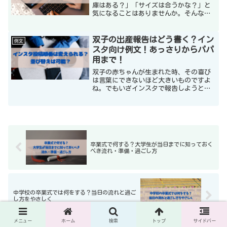
庫はある？」「サイズは合うかな？」と
気になることはありませんか。そんなと
きに役立つのが、正しい質問メールで
す。本記事では、初心者でも安心して使
える通販質問メールの書き方を徹底解
双子の出産報告はどう書く？イン
例文
説。件名の付け方から挨拶、自...
スタ向け例文！あっさりからパパ
用まで！
双子の赤ちゃんが生まれた時、その喜び
は言葉にできないほど大きいものですよ
ね。でもいざインスタで報告しようとす
ると、どんなふうに投稿すればいいの
か、少し迷ってしまうことも。「どっち
の子の写真をメインにする？」「性別が
違う場合はどう書けばいい？...
卒業式で何する？大学生が当日までに知っておく
べき流れ・準備・過ごし方
中学校の卒業式では何をする？当日の流れと過ご
し方をやさしく
メニュー
ホーム
検索
トップ
サイドバー