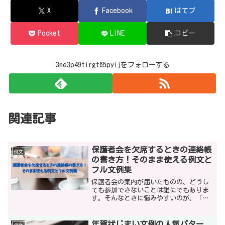
X
Facebook
はてブ
Pocket
LINE
コピー
3me3p49tirgt65pyijをフォローする
関連記事
保護者会を欠席するときの連絡帳
例文
の書き方！そのまま使える例文と
フル文例集
保護者会の案内が届いたものの、どうし
ても参加できないことは誰にでもありま
す。そんなときに悩みやすいのが、「連
絡帳にどう書けば失礼にならないのか」
という点ですよね。短く書いていいの
か、理由はどこまで書くべきなのか、丁
年賀状じまい文例の人気パター