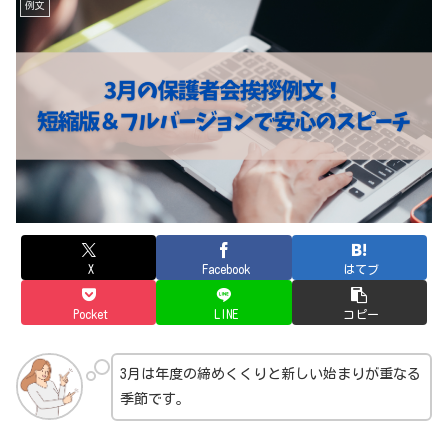
例文
X
Facebook
はてブ
Pocket
LINE
コピー
3月は年度の締めくくりと新しい始まりが重なる
季節です。