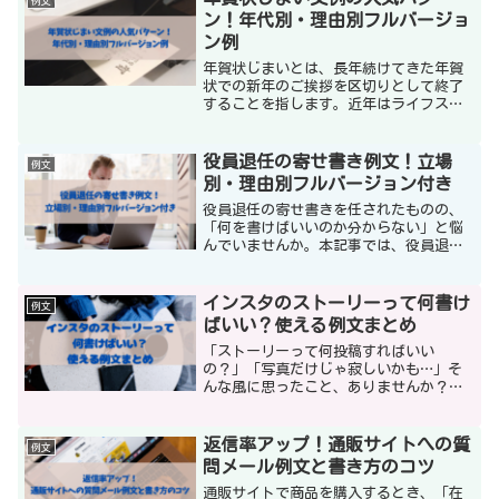
例文
寧にしすぎると逆に不自然に...
ン！年代別・理由別フルバージョ
ン例
年賀状じまいとは、長年続けてきた年賀
状での新年のご挨拶を区切りとして終了
することを指します。近年はライフスタ
イルの変化やデジタル化の普及により、
この年賀状じまいを選ぶ人が増えていま
す。ただし「やめます」と一方的に伝え
役員退任の寄せ書き例文！立場
例文
るのではなく、これまでの...
別・理由別フルバージョン付き
役員退任の寄せ書きを任されたものの、
「何を書けばいいのか分からない」と悩
んでいませんか。本記事では、役員退任
の寄せ書き例文を立場別・理由別・文字
数別に徹底網羅しました。短い一言から
200文字超のフルバージョンまで、そのま
インスタのストーリーって何書け
例文
ま使える完成例を多数...
ばいい？使える例文まとめ
「ストーリーって何投稿すればいい
の？」「写真だけじゃ寂しいかも…」そ
んな風に思ったこと、ありませんか？実
は、ひとこと添えるだけでストーリーの
印象はぐっと変わります。今回は、イン
スタストーリーに使える例文をテーマ別
返信率アップ！通販サイトへの質
例文
にたっぷりご紹介します。短く...
問メール例文と書き方のコツ
通販サイトで商品を購入するとき、「在