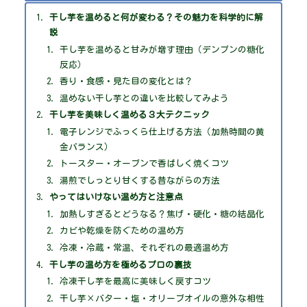
干し芋を温めると何が変わる？その魅力を科学的に解
説
干し芋を温めると甘みが増す理由（デンプンの糖化
反応）
香り・食感・見た目の変化とは？
温めない干し芋との違いを比較してみよう
干し芋を美味しく温める３大テクニック
電子レンジでふっくら仕上げる方法（加熱時間の黄
金バランス）
トースター・オーブンで香ばしく焼くコツ
湯煎でしっとり甘くする昔ながらの方法
やってはいけない温め方と注意点
加熱しすぎるとどうなる？焦げ・硬化・糖の結晶化
カビや乾燥を防ぐための温め方
冷凍・冷蔵・常温、それぞれの最適温め方
干し芋の温め方を極めるプロの裏技
冷凍干し芋を最高に美味しく戻すコツ
干し芋×バター・塩・オリーブオイルの意外な相性