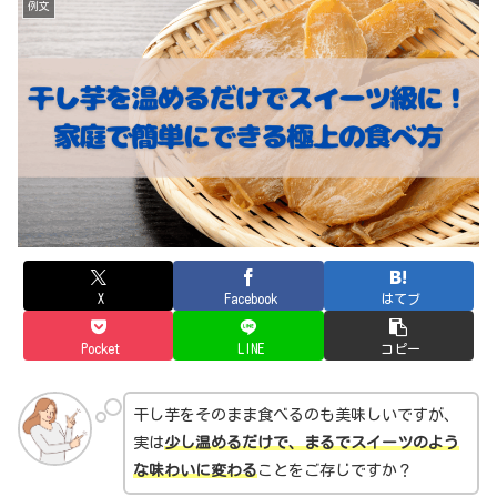
例文
X
Facebook
はてブ
Pocket
LINE
コピー
干し芋をそのまま食べるのも美味しいですが、
実は
少し温めるだけで、まるでスイーツのよう
な味わいに変わる
ことをご存じですか？