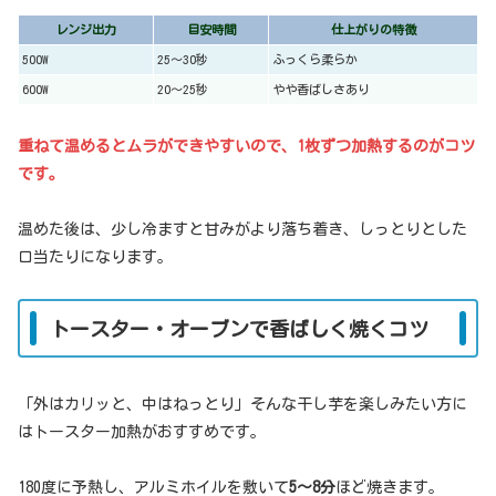
レンジ出力
目安時間
仕上がりの特徴
500W
25〜30秒
ふっくら柔らか
600W
20〜25秒
やや香ばしさあり
重ねて温めるとムラができやすいので、1枚ずつ加熱するのがコツ
です。
温めた後は、少し冷ますと甘みがより落ち着き、しっとりとした
口当たりになります。
トースター・オーブンで香ばしく焼くコツ
「外はカリッと、中はねっとり」そんな干し芋を楽しみたい方に
はトースター加熱がおすすめです。
180度に予熱し、アルミホイルを敷いて
5〜8分
ほど焼きます。