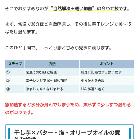
そこでおすすめなのが
“自然解凍＋軽い加熱”の合わせ技
です。
まず、常温で30分ほど自然解凍し、その後に電子レンジで10〜15
秒だけ温めます。
このひと手間で、しっとり感と甘みが見事に戻ります。
ステップ
方法
ポイント
①
常温で30分ほど解凍
無理に加熱せず自然に戻す
②
電子レンジで10〜15秒加熱
柔らかさを再現
③
冷まして味をなじませる
甘みが落ち着く
急加熱すると水分が飛んでしまうため、焦らずに少しずつ温める
のがコツです。
干し芋×バター・塩・オリーブオイルの意