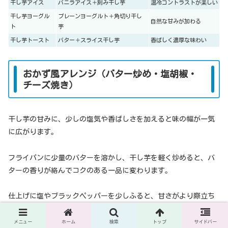
干し芋アイス
バニラアイス＋刻み干し芋
温冷コントラストが楽しい
干し芋ヨーグル
プレーンヨーグルト＋角切り干し
自然な甘みが加わる
ト
芋
干し芋トースト
バター＋スライス干し芋
香ばしく濃厚な味わい
おかず風アレンジ（バター炒め・塩胡椒・
チーズ焼き）
干し芋の甘みに、少しの塩気や香ばしさを加えると味の幅が一気
に広がります。
フライパンに少量のバターを溶かし、干し芋を軽く炒めると、バ
ターの香りが絡んでコクのある一品に変わります。
仕上げに塩やブラックペッパーを少しふると、甘さがより際立ち
ます。
メニュー
ホーム
検索
トップ
サイドバー