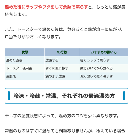
温めた後にラップやフタをして余熱で蒸らす
と、しっとり感が長
持ちします。
また、トースターで温めた後は、数分おくと熱が均一に広がり、
口当たりがやさしくなります。
状態
NG行動
おすすめの扱い方
温めた直後
放置する
軽くラップで蒸らす
トースター使用後
すぐに皿に移す
数分おいてから食べる
湯煎後
袋のまま放置
取り出して軽く冷ます
冷凍・冷蔵・常温、それぞれの最適温め方
干し芋の温度状態によって、温め方のコツも少し異なります。
常温のものはすぐに温めても問題ありませんが、冷えている場合