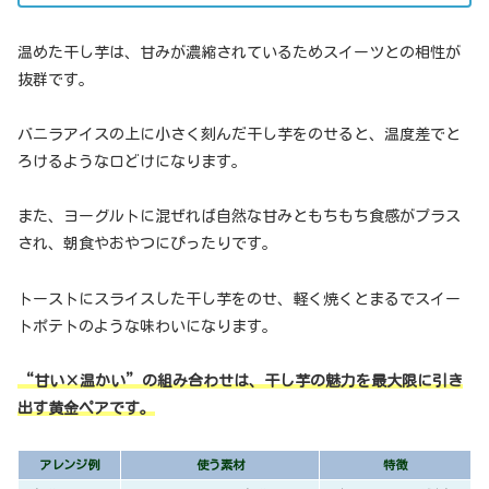
温めた干し芋は、甘みが濃縮されているためスイーツとの相性が
抜群です。
バニラアイスの上に小さく刻んだ干し芋をのせると、温度差でと
ろけるような口どけになります。
また、ヨーグルトに混ぜれば自然な甘みともちもち食感がプラス
され、朝食やおやつにぴったりです。
トーストにスライスした干し芋をのせ、軽く焼くとまるでスイー
トポテトのような味わいになります。
“甘い×温かい”の組み合わせは、干し芋の魅力を最大限に引き
出す黄金ペアです。
アレンジ例
使う素材
特徴