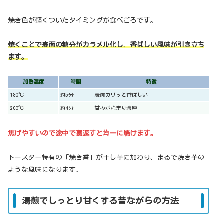
焼き色が軽くついたタイミングが食べごろです。
焼くことで表面の糖分がカラメル化し、香ばしい風味が引き立ち
ます。
加熱温度
時間
特徴
180℃
約5分
表面カリッと香ばしい
200℃
約4分
甘みが強まり濃厚
焦げやすいので途中で裏返すと均一に焼けます。
トースター特有の「焼き香」が干し芋に加わり、まるで焼き芋の
ような風味になります。
湯煎でしっとり甘くする昔ながらの方法