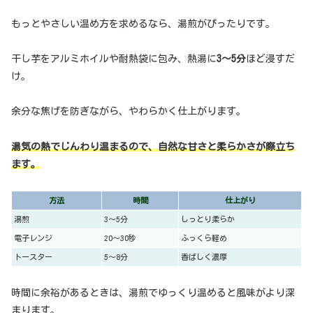
もっとやさしい温め方を求めるなら、湯煎がぴったりです。
干し芋をアルミホイルや耐熱袋に包み、熱湯に
3〜5分
ほど浸すだ
け。
余分な焦げを防ぎながら、やわらかく仕上がります。
湯気の熱でじんわり温まるので、自然な甘さと柔らかさが際立ち
ます。
方法
時間
仕上がり
湯煎
3〜5分
しっとり柔らか
電子レンジ
20〜30秒
ふっくら軽め
トースター
5〜8分
香ばしく濃厚
時間に余裕があるときは、湯煎でゆっくり温めると風味がより深
まります。