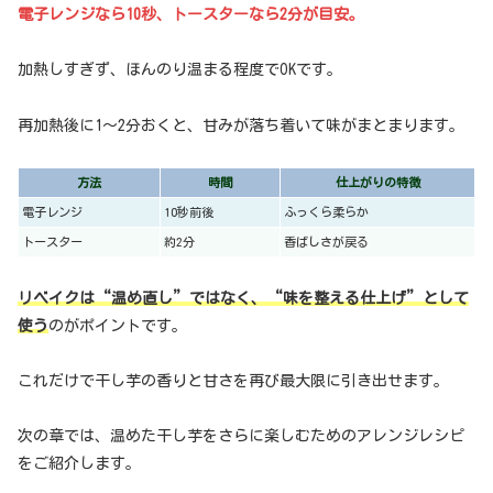
電子レンジなら10秒、トースターなら2分が目安。
加熱しすぎず、ほんのり温まる程度でOKです。
再加熱後に1〜2分おくと、甘みが落ち着いて味がまとまります。
方法
時間
仕上がりの特徴
電子レンジ
10秒前後
ふっくら柔らか
トースター
約2分
香ばしさが戻る
リベイクは“温め直し”ではなく、“味を整える仕上げ”として
使う
のがポイントです。
これだけで干し芋の香りと甘さを再び最大限に引き出せます。
次の章では、温めた干し芋をさらに楽しむためのアレンジレシピ
をご紹介します。