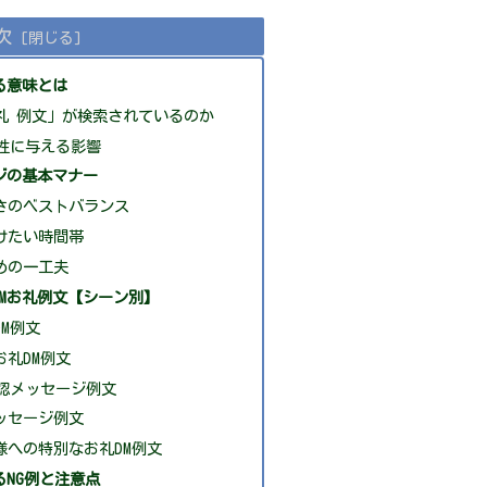
次
る意味とは
お礼 例文」が検索されているのか
性に与える影響
ジの基本マナー
さのベストバランス
けたい時間帯
めの一工夫
Mお礼例文【シーン別】
M例文
礼DM例文
確認メッセージ例文
ッセージ例文
様への特別なお礼DM例文
るNG例と注意点