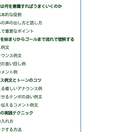
スは何を意識すればうまくいくのか
基本的な役割
めの声の出し方と話し方
スで重要なポイント
スを始まりからゴールまで流れで理解する
ス例文
ナウンス例文
況の言い回し例
コメント例
ンス例文とトーンのコツ
える優しいアナウンス例
ませるテンポの良い例文
を伝えるコメント例文
めの実践テクニック
の入れ方
ックする方法