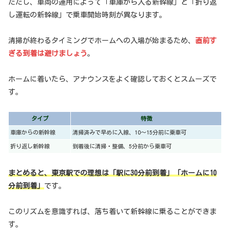
ただし、車両の運用によって「車庫から入る新幹線」と「折り返
し運転の新幹線」で乗車開始時刻が異なります。
清掃が終わるタイミングでホームへの入場が始まるため、
直前す
ぎる到着は避けましょう
。
ホームに着いたら、アナウンスをよく確認しておくとスムーズで
す。
タイプ
特徴
車庫からの新幹線
清掃済みで早めに入線、10〜15分前に乗車可
折り返し新幹線
到着後に清掃・整備、5分前から乗車可
まとめると、東京駅での理想は「駅に30分前到着」「ホームに10
分前到着」
です。
このリズムを意識すれば、落ち着いて新幹線に乗ることができま
す。