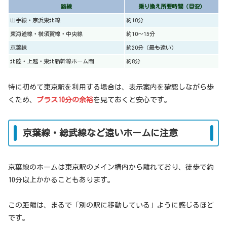
路線
乗り換え所要時間（目安）
山手線・京浜東北線
約10分
東海道線・横須賀線・中央線
約10〜15分
京葉線
約20分（最も遠い）
北陸・上越・東北新幹線ホーム間
約8分
特に初めて東京駅を利用する場合は、表示案内を確認しながら歩
くため、
プラス10分の余裕
を見ておくと安心です。
京葉線・総武線など遠いホームに注意
京葉線のホームは東京駅のメイン構内から離れており、徒歩で約
10分以上かかることもあります。
この距離は、まるで「別の駅に移動している」ように感じるほど
です。