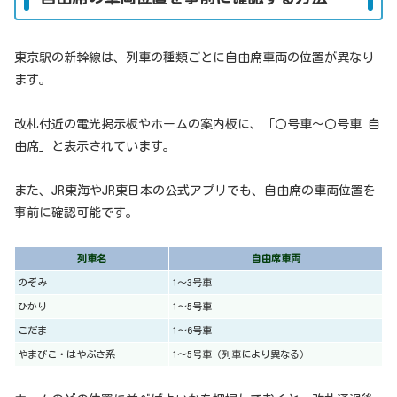
東京駅の新幹線は、列車の種類ごとに自由席車両の位置が異なり
ます。
改札付近の電光掲示板やホームの案内板に、「〇号車〜〇号車 自
由席」と表示されています。
また、JR東海やJR東日本の公式アプリでも、自由席の車両位置を
事前に確認可能です。
列車名
自由席車両
のぞみ
1〜3号車
ひかり
1〜5号車
こだま
1〜6号車
やまびこ・はやぶさ系
1〜5号車（列車により異なる）