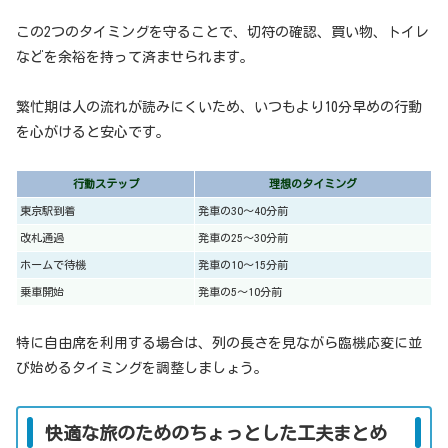
この2つのタイミングを守ることで、切符の確認、買い物、トイレ
などを余裕を持って済ませられます。
繁忙期は人の流れが読みにくいため、いつもより10分早めの行動
を心がけると安心です。
行動ステップ
理想のタイミング
東京駅到着
発車の30〜40分前
改札通過
発車の25〜30分前
ホームで待機
発車の10〜15分前
乗車開始
発車の5〜10分前
特に自由席を利用する場合は、列の長さを見ながら臨機応変に並
び始めるタイミングを調整しましょう。
快適な旅のためのちょっとした工夫まとめ