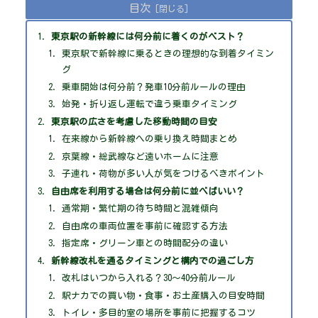
目次
東京駅の新幹線には何分前に着くのがベスト？
東京駅で新幹線に乗るときの理想的な到着タイミン
グ
乗車開始は何分前？発車10分前ルールの理由
始発・折り返し運転で違う乗車タイミング
東京駅の広さを考慮した移動時間の目安
在来線から新幹線への乗り換え時間まとめ
京葉線・総武線など遠いホームに注意
子連れ・荷物が多い人が気をつけるべきポイント
自由席を利用する場合は何分前に並べばいい？
通常期・繁忙期の待ち時間と混雑傾向
自由席の車両位置を事前に確認する方法
指定席・グリーン車との時間配分の違い
新幹線改札を通るタイミングと構内での過ごし方
改札はいつから入れる？30〜40分前ルール
駅ナカでの買い物・食事・お土産購入の目安時間
トイレ・多目的室の場所を事前に把握するコツ