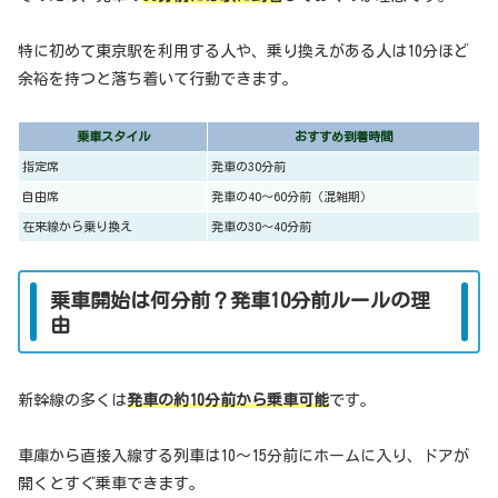
特に初めて東京駅を利用する人や、乗り換えがある人は10分ほど
余裕を持つと落ち着いて行動できます。
乗車スタイル
おすすめ到着時間
指定席
発車の30分前
自由席
発車の40〜60分前（混雑期）
在来線から乗り換え
発車の30〜40分前
乗車開始は何分前？発車10分前ルールの理
由
新幹線の多くは
発車の約10分前から乗車可能
です。
車庫から直接入線する列車は10〜15分前にホームに入り、ドアが
開くとすぐ乗車できます。