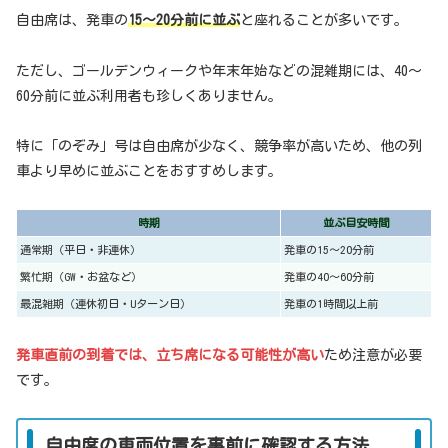
自由席は、発車の
15〜20分前に並ぶ
と座れることが多いです。
ただし、ゴールデンウィークや年末年始などの混雑期には、40〜
60分前に並ぶ利用者も珍しくありません。
特に「のぞみ」号は自由席が少なく、競争率が高いため、他の列
車より早めに並ぶことをおすすめします。
時期
並ぶ目安時間
通常期（平日・非連休）
発車の15〜20分前
繁忙期（GW・お盆など）
発車の40〜60分前
最混雑期（連休初日・Uターン日）
発車の1時間以上前
発車直前の到着では、立ち席になる可能性が高い
ため注意が必要
です。
自由席の車両位置を事前に確認する方法