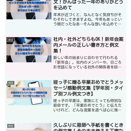
文！がんばった一年のありがとう
を込めて
年末が近づくと、なんとなく気持ちがそ
わそわしてきますよね。今年もあっとい
う間だったなあ…そんな想いを込めて、
インスタで「年末のごあいさつ」を投稿
する人も増えてきました。でも実際に投
稿しようとすると、「どんな言葉にした
社内・社外どちらもOK！新年会案
例文
らいいの？」「重くなりす...
内メールの正しい書き方と例文
集！
新しい年の始まりに合わせて行われる
「新年会」。社内のメンバーや、日ごろ
お世話になっている社外の関係者を招待
するにあたって、重要になるのが「案内
メール」です。この記事では、社内・社
外それぞれに適した新年会案内メールの
姪っ子に贈る卒業おめでとうメッ
例文
書き方や、送信タイミング、...
セージ感動例文集【学年別・タイ
プ別フル例文つき】
姪っ子の卒業は、家族にとっても特別な
節目です。「卒業おめでとう」と伝えた
いけれど、どんな言葉を選べば心に残る
のか迷っていませんか。この記事では
「卒業 おめでとう メッセージ 姪っ子」
をテーマに、学年別・タイプ別の例文を
久しぶりに恩師へ手紙を書くとき
例文
豊富にご紹介します。短...
の例文集！そのまま使える丁寧な