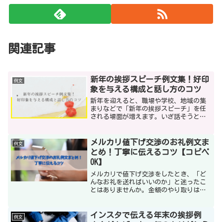
関連記事
新年の挨拶スピーチ例文集！好印
例文
象を与える構成と話し方のコツ
新年を迎えると、職場や学校、地域の集
まりなどで「新年の挨拶スピーチ」を任
される場面が増えます。いざ話そうとす
ると「何を言えばいいのか分からない」
「形式ばった挨拶になりそう」と悩む人
も多いですよね。この記事では、2025年
メルカリ値下げ交渉のお礼例文ま
例文
版として最新のトレン...
とめ！丁寧に伝えるコツ【コピペ
OK】
メルカリで値下げ交渉をしたとき、「ど
んなお礼を送ればいいのか」と迷ったこ
とはありませんか。金額のやり取りは少
し気を使う場面だからこそ、お礼の言葉
ひとつで相手に与える印象は大きく変わ
ります。短い一文でも丁寧に伝えられれ
インスタで伝える年末の挨拶例
例文
ば、やり取りはスムーズに...