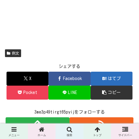
例文
シェアする
X
Facebook
はてブ
Pocket
LINE
コピー
3me3p49tirgt65pyijをフォローする
メニュー
ホーム
検索
トップ
サイドバー