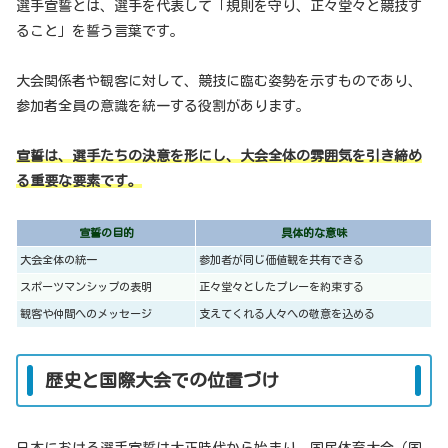
選手宣誓とは、選手を代表して「規則を守り、正々堂々と競技す
ること」を誓う言葉です。
大会関係者や観客に対して、競技に臨む姿勢を示すものであり、
参加者全員の意識を統一する役割があります。
宣誓は、選手たちの決意を形にし、大会全体の雰囲気を引き締め
る重要な要素です。
宣誓の目的
具体的な意味
大会全体の統一
参加者が同じ価値観を共有できる
スポーツマンシップの表明
正々堂々としたプレーを約束する
観客や仲間へのメッセージ
支えてくれる人々への敬意を込める
歴史と国際大会での位置づけ
日本における選手宣誓は大正時代から始まり、国民体育大会（国