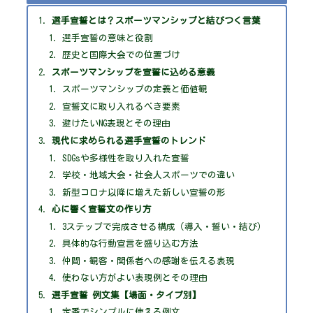
選手宣誓とは？スポーツマンシップと結びつく言葉
選手宣誓の意味と役割
歴史と国際大会での位置づけ
スポーツマンシップを宣誓に込める意義
スポーツマンシップの定義と価値観
宣誓文に取り入れるべき要素
避けたいNG表現とその理由
現代に求められる選手宣誓のトレンド
SDGsや多様性を取り入れた宣誓
学校・地域大会・社会人スポーツでの違い
新型コロナ以降に増えた新しい宣誓の形
心に響く宣誓文の作り方
3ステップで完成させる構成（導入・誓い・結び）
具体的な行動宣言を盛り込む方法
仲間・観客・関係者への感謝を伝える表現
使わない方がよい表現例とその理由
選手宣誓 例文集【場面・タイプ別】
定番でシンプルに使える例文