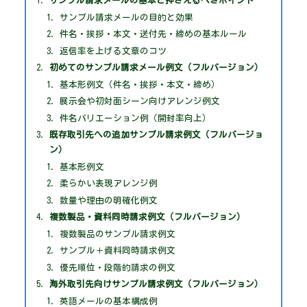
サンプル請求メールの基本と押さえるべきポイント
サンプル請求メールの目的と効果
件名・挨拶・本文・送付先・締めの基本ルール
返信率を上げる文章のコツ
初めてのサンプル請求メール例文（フルバージョン）
基本形例文（件名・挨拶・本文・締め）
展示会や初対面シーン向けアレンジ例文
件名バリエーション例（開封率向上）
既存取引先への追加サンプル請求例文（フルバージョ
ン）
基本形例文
柔らかい表現アレンジ例
数量や理由の明確化例文
複数製品・資料同時請求例文（フルバージョン）
複数製品のサンプル請求例文
サンプル＋資料同時請求例文
優先順位・段階的請求の例文
海外取引先向けサンプル請求例文（フルバージョン）
英語メールの基本構成例