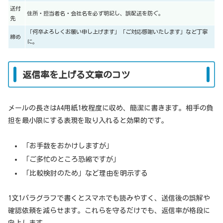
送付
住所・担当者名・会社名を必ず明記し、誤配送を防ぐ。
先
「何卒よろしくお願い申し上げます」「ご対応感謝いたします」など丁寧
締め
に。
返信率を上げる文章のコツ
メールの長さはA4用紙1枚程度に収め、簡潔に書きます。相手の負
担を最小限にする表現を取り入れると効果的です。
「お手数をおかけしますが」
「ご多忙のところ恐縮ですが」
「比較検討のため」など理由を明示する
1文1パラグラフで書くとスマホでも読みやすく、送信後の誤解や
確認依頼を減らせます。これらを守るだけでも、返信率が格段に