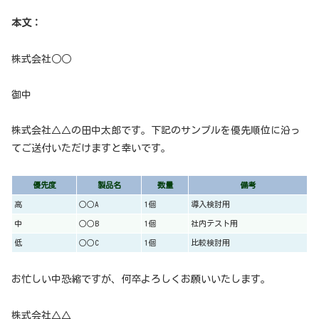
本文：
株式会社○○
御中
株式会社△△の田中太郎です。下記のサンプルを優先順位に沿っ
てご送付いただけますと幸いです。
優先度
製品名
数量
備考
高
○○A
1個
導入検討用
中
○○B
1個
社内テスト用
低
○○C
1個
比較検討用
お忙しい中恐縮ですが、何卒よろしくお願いいたします。
株式会社△△