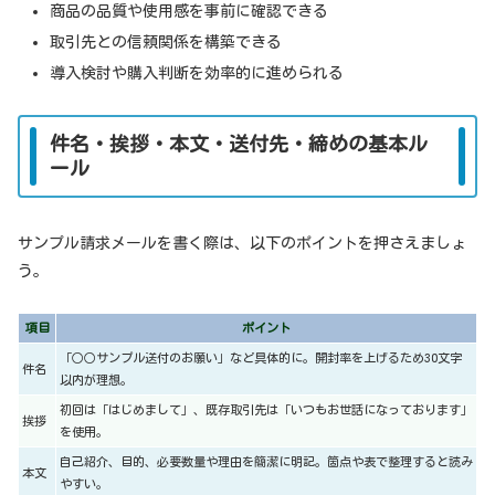
商品の品質や使用感を事前に確認できる
取引先との信頼関係を構築できる
導入検討や購入判断を効率的に進められる
件名・挨拶・本文・送付先・締めの基本ル
ール
サンプル請求メールを書く際は、以下のポイントを押さえましょ
う。
項目
ポイント
「○○サンプル送付のお願い」など具体的に。開封率を上げるため30文字
件名
以内が理想。
初回は「はじめまして」、既存取引先は「いつもお世話になっております」
挨拶
を使用。
自己紹介、目的、必要数量や理由を簡潔に明記。箇点や表で整理すると読み
本文
やすい。