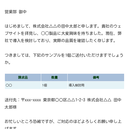
営業部 御中
はじめまして、株式会社△△の田中太郎と申します。貴社のウェ
ブサイトを拝見し、○○製品に大変興味を持ちました。現在、弊
社で導入を検討しており、実際の品質を確認したく存じます。
つきましては、下記のサンプルを1個ご送付いただけますでしょう
か。
請求品
数量
備考
○○
1個
導入検討用
送付先：〒xxx-xxxx 東京都〇〇区△△1-2-3 株式会社△△ 田中
太郎様
お忙しいところ恐縮ですが、ご対応のほどよろしくお願い申し上
げます。