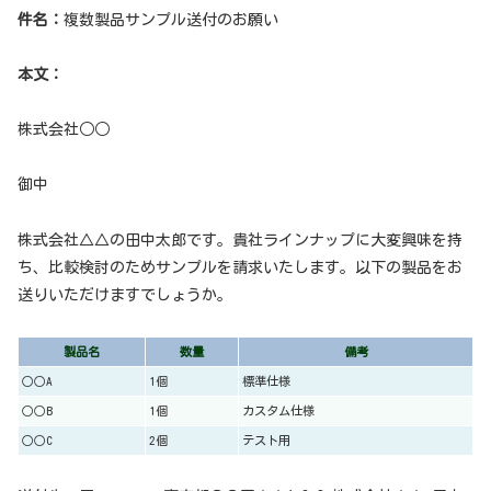
件名：
複数製品サンプル送付のお願い
本文：
株式会社○○
御中
株式会社△△の田中太郎です。貴社ラインナップに大変興味を持
ち、比較検討のためサンプルを請求いたします。以下の製品をお
送りいただけますでしょうか。
製品名
数量
備考
○○A
1個
標準仕様
○○B
1個
カスタム仕様
○○C
2個
テスト用