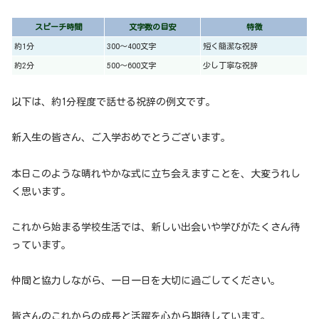
スピーチ時間
文字数の目安
特徴
約1分
300〜400文字
短く簡潔な祝辞
約2分
500〜600文字
少し丁寧な祝辞
以下は、約1分程度で話せる祝辞の例文です。
新入生の皆さん、ご入学おめでとうございます。
本日このような晴れやかな式に立ち会えますことを、大変うれし
く思います。
これから始まる学校生活では、新しい出会いや学びがたくさん待
っています。
仲間と協力しながら、一日一日を大切に過ごしてください。
皆さんのこれからの成長と活躍を心から期待しています。