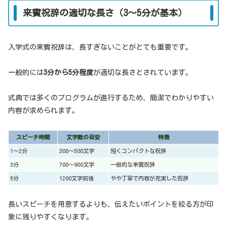
来賓祝辞の適切な長さ（3〜5分が基本）
入学式の来賓祝辞は、長すぎないことがとても重要です。
一般的には
3分から5分程度
が適切な長さとされています。
式典では多くのプログラムが進行するため、簡潔でわかりやすい
内容が求められます。
スピーチ時間
文字数の目安
特徴
1〜2分
300〜500文字
短くコンパクトな祝辞
3分
700〜900文字
一般的な来賓祝辞
5分
1200文字前後
やや丁寧で内容が充実した祝辞
長いスピーチを用意するよりも、伝えたいポイントを絞る方が印
象に残りやすくなります。