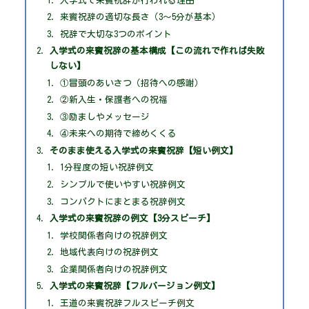
入学式で来賓祝辞が行われる理由
来賓祝辞の適切な長さ（3〜5分が基本）
祝辞で大切な3つのポイント
入学式の来賓祝辞の基本構成【この流れで作れば失敗
しない】
①冒頭のあいさつ（招待への感謝）
②新入生・保護者への祝福
③励ましやメッセージ
④未来への期待で締めくくる
そのまま使える入学式の来賓祝辞【短い例文】
1分程度の短い祝辞例文
シンプルで使いやすい祝辞例文
コンパクトにまとまる祝辞例文
入学式の来賓祝辞の例文【3分スピーチ】
学校関係者向けの祝辞例文
地域代表向けの祝辞例文
企業関係者向けの祝辞例文
入学式の来賓祝辞【フルバージョン例文】
王道の来賓祝辞フルスピーチ例文