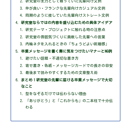
研究室の主力として頼っていた先輩向け文例
仲が良い・フランクな先輩向けカジュアル文例
同期のように接していた先輩向けストレート文例
研究室ならではの内容を盛り込むための具体アイデア
研究テーマ・プロジェクトに触れる時の注意点
研究室の雰囲気づくりに貢献した先輩への言葉
内輪ネタを入れるときの「ちょうどよい距離感」
卒業メッセージを書く際に気をつけたいマナーとNG例
避けたい話題・不適切な書き方
寄せ書き・色紙・メッセージカードでの長さの目安
最後まで読みやすくするための文章整え術
まとめ！研究室の先輩に届ける卒業メッセージで大切
なこと
型をなぞるだけでは伝わらない理由
「ありがとう」と「これからも」の二本柱で十分伝
わる