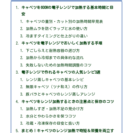
キャベツを600Wの電子レンジで加熱する基本時間と目
安
キャベツの量別・カット別の加熱時間早見表
加熱ムラを防ぐラップと水の使い方
冷ますタイミングと仕上がりの違い
キャベツを電子レンジでおいしく加熱する手順
下ごしらえと耐熱容器の選び方
加熱から冷却までの具体的な流れ
失敗しないための加熱時間調整のコツ
電子レンジで作れるキャベツの人気レシピ3選
レンジ蒸しキャベツの基本レシピ
無限キャベツ（ツナ和え）の作り方
豚バラとキャベツのレンジ蒸しアレンジ
キャベツをレンジ加熱するときの注意点と保存のコツ
加熱しすぎ・加熱不足の見分け方
水分とやわらかさを保つコツ
冷蔵・冷凍保存の目安と扱い方
まとめ！キャベツのレンジ加熱で時短＆栄養を両立す