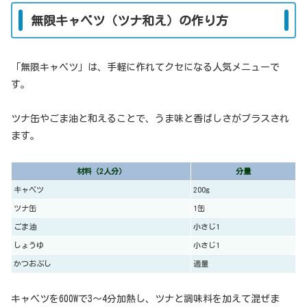
無限キャベツ（ツナ和え）の作り方
「無限キャベツ」は、手軽に作れてクセになる人気メニューで
す。
ツナ缶やごま油と和えることで、うま味と香ばしさがプラスされ
ます。
材料（2人分）
分量
キャベツ
200g
ツナ缶
1缶
ごま油
小さじ1
しょうゆ
小さじ1
かつおぶし
適量
キャベツを600Wで3〜4分加熱し、ツナと調味料を加えて混ぜま