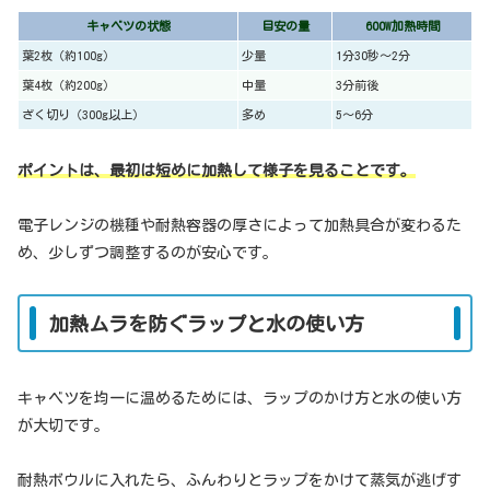
キャベツの状態
目安の量
600W加熱時間
葉2枚（約100g）
少量
1分30秒〜2分
葉4枚（約200g）
中量
3分前後
ざく切り（300g以上）
多め
5〜6分
ポイントは、最初は短めに加熱して様子を見ることです。
電子レンジの機種や耐熱容器の厚さによって加熱具合が変わるた
め、少しずつ調整するのが安心です。
加熱ムラを防ぐラップと水の使い方
キャベツを均一に温めるためには、ラップのかけ方と水の使い方
が大切です。
耐熱ボウルに入れたら、ふんわりとラップをかけて蒸気が逃げす