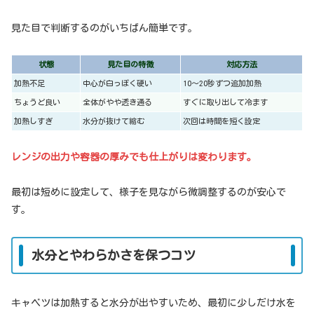
見た目で判断するのがいちばん簡単です。
状態
見た目の特徴
対応方法
加熱不足
中心が白っぽく硬い
10〜20秒ずつ追加加熱
ちょうど良い
全体がやや透き通る
すぐに取り出して冷ます
加熱しすぎ
水分が抜けて縮む
次回は時間を短く設定
レンジの出力や容器の厚みでも仕上がりは変わります。
最初は短めに設定して、様子を見ながら微調整するのが安心で
す。
水分とやわらかさを保つコツ
キャベツは加熱すると水分が出やすいため、最初に少しだけ水を