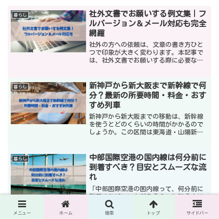
社外文書でお願いする例文集｜フ
暮らし
ルバージョン＆メール対応も完全
網羅
社外の方への依頼は、文章の書き方ひと
つで印象が大きく変わります。本記事で
は、社外文書でお願いする際に必要な基
本ルールやマナーを整理し、すぐに使え
る例文を豊富に紹介します。資料送付・
見積作成・原稿依頼など、用途ごとの短
新神戸から新大阪まで新幹線で何
暮らし
文例、丁寧文、フルバージ...
分？最新の所要時間・料金・おす
すめ列車
新神戸から新大阪までの移動は、新幹線
を使うとどのくらいの時間がかかるので
しょうか。この区間は東海道・山陽新幹
線が走っており、のぞみ・みずほ・ひか
り・こだまなど複数の列車タイプが運行
しています。実際には、最速で約12分、
中部国際空港の国内線は何分前に
暮らし
遅くても13分前後と非...
到着すべき？目安とスムーズな流
れ
「中部国際空港の国内線って、何分前に
到着すればいいんだろう？」と迷う人は
多いですよね。チェックインや保安検査
の時間、ターミナルの移動距離など、状
メニュー
ホーム
検索
トップ
サイドバー