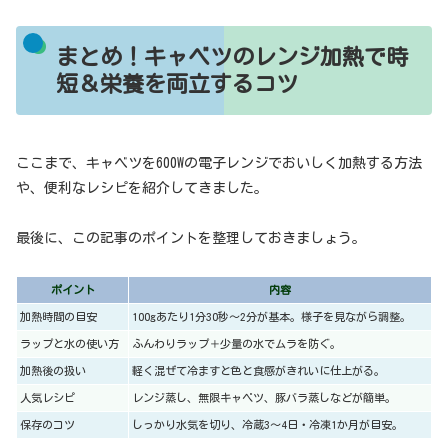
まとめ！キャベツのレンジ加熱で時
短＆栄養を両立するコツ
ここまで、キャベツを600Wの電子レンジでおいしく加熱する方法
や、便利なレシピを紹介してきました。
最後に、この記事のポイントを整理しておきましょう。
ポイント
内容
加熱時間の目安
100gあたり1分30秒〜2分が基本。様子を見ながら調整。
ラップと水の使い方
ふんわりラップ＋少量の水でムラを防ぐ。
加熱後の扱い
軽く混ぜて冷ますと色と食感がきれいに仕上がる。
人気レシピ
レンジ蒸し、無限キャベツ、豚バラ蒸しなどが簡単。
保存のコツ
しっかり水気を切り、冷蔵3〜4日・冷凍1か月が目安。