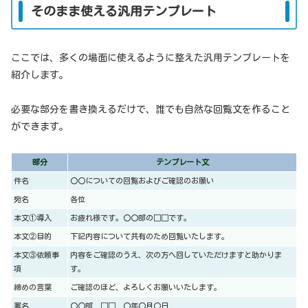
そのまま使える汎用テンプレート
ここでは、多くの場面に使えるように整えた汎用テンプレートを
紹介します。
必要な部分を書き換えるだけで、誰でも自然な回覧文を作ること
ができます。
部分
テンプレート文
件名
〇〇についての回覧およびご確認のお願い
宛名
各位
本文①導入
お疲れ様です。〇〇部の□□です。
本文②目的
下記内容について共有のため回覧いたします。
本文③依頼事
内容をご確認のうえ、次の方へ回していただけますと助かりま
項
す。
締めの言葉
ご確認のほど、よろしくお願いいたします。
署名
〇〇部 □□ 〇年〇月〇日