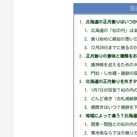
目
北海道の正月飾りはいつ
北海道の「松の内」は
飾り始めに縁起の悪い
12月28日までに飾るの
正月飾りの意味と種類を
歳神様を迎えるための
門松・しめ縄・鏡餅の
北海道の正月飾りを外す
1月7日が目安？松の内
どんど焼き（古札焼納
鏡開きはいつ？鏡餅を
地域によって違う？北海
関東・関西との松の内
寒冷地ならではの飾り