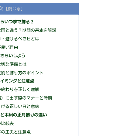
次
からいつまで飾る？
全国と違う？期間の基本を解説
日・避けるべき日とは
が良い理由
おさらいしよう
大切な準備とは
役割と飾り方のポイント
タイミングと注意点
の終わりを正しく理解
祭）に出す際のマナーと時期
下げる正しい日と意味
道と本州の正月飾りの違い
の比較表
方の工夫と注意点