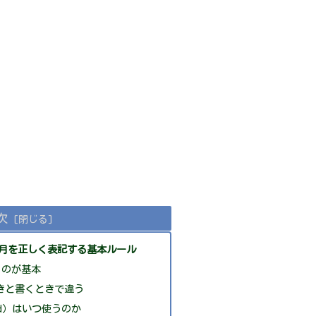
次
7月を正しく表記する基本ルール
くのが基本
きと書くときで違う
3rd）はいつ使うのか