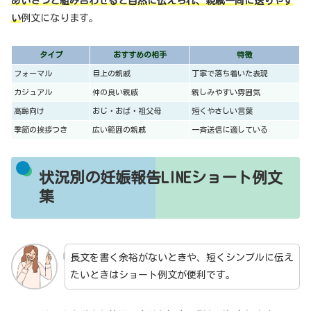
あいさつと組み合わせると自然に伝えられ、親戚一同に送りやす
い
例文になります。
タイプ
おすすめの相手
特徴
フォーマル
目上の親戚
丁寧で落ち着いた表現
カジュアル
仲の良い親戚
親しみやすい雰囲気
高齢向け
おじ・おば・祖父母
短くやさしい言葉
季節の挨拶つき
広い範囲の親戚
一斉送信に適している
状況別の妊娠報告LINEショート例文
集
長文を書く余裕がないときや、短くシンプルに伝え
たいときはショート例文が便利です。