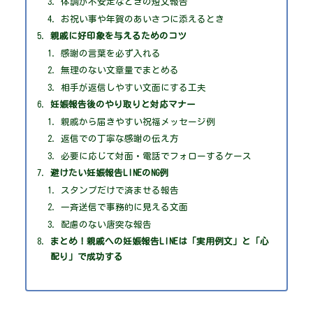
体調が不安定なときの短文報告
お祝い事や年賀のあいさつに添えるとき
親戚に好印象を与えるためのコツ
感謝の言葉を必ず入れる
無理のない文章量でまとめる
相手が返信しやすい文面にする工夫
妊娠報告後のやり取りと対応マナー
親戚から届きやすい祝福メッセージ例
返信での丁寧な感謝の伝え方
必要に応じて対面・電話でフォローするケース
避けたい妊娠報告LINEのNG例
スタンプだけで済ませる報告
一斉送信で事務的に見える文面
配慮のない唐突な報告
まとめ！親戚への妊娠報告LINEは「実用例文」と「心
配り」で成功する