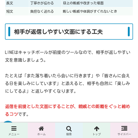
長文
丁寧さが伝わる
目上の親戚や改まった場面
短文
負担なく送れる
親しい親戚や体調がすぐれないとき
相手が返信しやすい文面にする工夫
LINEはキャッチボールが前提のツールなので、相手が返しやすい
文を意識しましょう。
たとえば「また落ち着いたら会いに行きます」や「皆さんに会え
る日を楽しみにしています」と添えると、相手も自然に「楽しみ
にしてるよ」と返しやすくなります。
返信を前提とした文面にすることが、親戚との距離をぐっと縮め
るコツ
です。
メニュー
ホーム
検索
トップ
サイドバー
〇月に赤ちゃんが生まれる予定です。