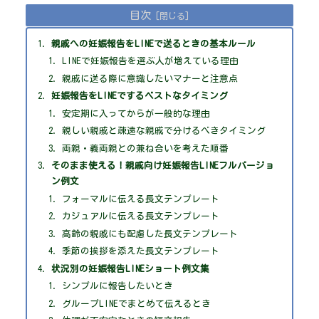
目次
親戚への妊娠報告をLINEで送るときの基本ルール
LINEで妊娠報告を選ぶ人が増えている理由
親戚に送る際に意識したいマナーと注意点
妊娠報告をLINEでするベストなタイミング
安定期に入ってからが一般的な理由
親しい親戚と疎遠な親戚で分けるべきタイミング
両親・義両親との兼ね合いを考えた順番
そのまま使える！親戚向け妊娠報告LINEフルバージョ
ン例文
フォーマルに伝える長文テンプレート
カジュアルに伝える長文テンプレート
高齢の親戚にも配慮した長文テンプレート
季節の挨拶を添えた長文テンプレート
状況別の妊娠報告LINEショート例文集
シンプルに報告したいとき
グループLINEでまとめて伝えるとき