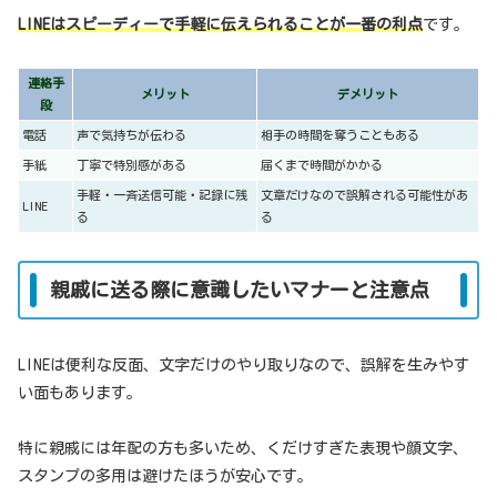
LINEはスピーディーで手軽に伝えられることが一番の利点
です。
連絡手
メリット
デメリット
段
電話
声で気持ちが伝わる
相手の時間を奪うこともある
手紙
丁寧で特別感がある
届くまで時間がかかる
手軽・一斉送信可能・記録に残
文章だけなので誤解される可能性があ
LINE
る
る
親戚に送る際に意識したいマナーと注意点
LINEは便利な反面、文字だけのやり取りなので、誤解を生みやす
い面もあります。
特に親戚には年配の方も多いため、くだけすぎた表現や顔文字、
スタンプの多用は避けたほうが安心です。