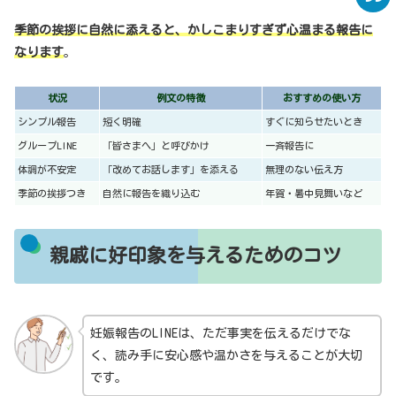
季節の挨拶に自然に添えると、かしこまりすぎず心温まる報告に
なります
。
状況
例文の特徴
おすすめの使い方
シンプル報告
短く明確
すぐに知らせたいとき
グループLINE
「皆さまへ」と呼びかけ
一斉報告に
体調が不安定
「改めてお話します」を添える
無理のない伝え方
季節の挨拶つき
自然に報告を織り込む
年賀・暑中見舞いなど
親戚に好印象を与えるためのコツ
妊娠報告のLINEは、ただ事実を伝えるだけでな
く、読み手に安心感や温かさを与えることが大切
です。